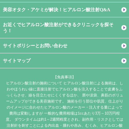
美容オタク・アケミが解決！ヒアルロン酸注射Q&A
お近くでヒアルロン酸注射ができるクリニックを探そ
う！
サイトポリシーとお問い合わせ
サイトマップ
【免責事項】
ヒアルロン酸注射の施術について ヒアルロン酸注射による施術は、し
わやほうれい線に直接注射でヒアルロン酸を注入することで皮膚をふ
っくらさせ、線を目立たせにくくするほか、 唇や涙袋、鼻筋のボリュ
ームアップができる美容施術です。 施術を行う部位や肌質、仕上がり
のイメージに合わせたヒアルロン酸のメーカー・注入する量によって
費用は変動しますが 一般的な費用相場は1ccあたり3万～10万円程
度。 ダウンタイムは約1～2週間程度とされ、副作用・リスクとしては
注射針を刺すことによる内出血・腫れや赤み、むくみ、ヒアルロン酸