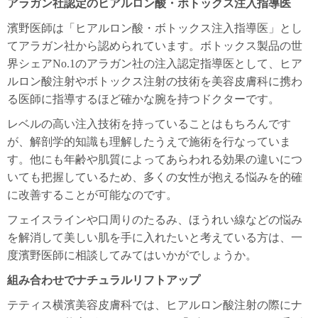
アラガン社認定のヒアルロン酸・ボトックス注入指導医
濱野医師は「ヒアルロン酸・ボトックス注入指導医」とし
てアラガン社から認められています。ボトックス製品の世
界シェアNo.1のアラガン社の注入認定指導医として、ヒア
ルロン酸注射やボトックス注射の技術を美容皮膚科に携わ
る医師に指導するほど確かな腕を持つドクターです。
レベルの高い注入技術を持っていることはもちろんです
が、解剖学的知識も理解したうえで施術を行なっていま
す。他にも年齢や肌質によってあらわれる効果の違いにつ
いても把握しているため、多くの女性が抱える悩みを的確
に改善することが可能なのです。
フェイスラインや口周りのたるみ、ほうれい線などの悩み
を解消して美しい肌を手に入れたいと考えている方は、一
度濱野医師に相談してみてはいかがでしょうか。
組み合わせでナチュラルリフトアップ
テティス横濱美容皮膚科では、ヒアルロン酸注射の際にナ