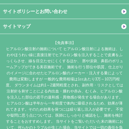
サイトポリシーとお問い合わせ
サイトマップ
【免責事項】
ヒアルロン酸注射の施術について ヒアルロン酸注射による施術は、し
わやほうれい線に直接注射でヒアルロン酸を注入することで皮膚をふ
っくらさせ、線を目立たせにくくするほか、 唇や涙袋、鼻筋のボリュ
ームアップができる美容施術です。 施術を行う部位や肌質、仕上がり
のイメージに合わせたヒアルロン酸のメーカー・注入する量によって
費用は変動しますが 一般的な費用相場は1ccあたり3万～10万円程
度。 ダウンタイムは約1～2週間程度とされ、副作用・リスクとしては
注射針を刺すことによる内出血・腫れや赤み、むくみ、ヒアルロン酸
を注入した部位の若干の違和感・異物感が発生する場合があります。
ヒアルロン酸は半年から一年程度で体内に吸収されるため、効果が薄
れてきます。そのため効果を保つには繰り返し注入が必要です。 不安
や疑問に思う点については、医師にしっかりと確認をし、施術を検討
することをおすすめします。 当サイトをご覧いただいた末の施術にお
いて、何らかのトラブルが生じた場合、当サイトでは一切の責任を負