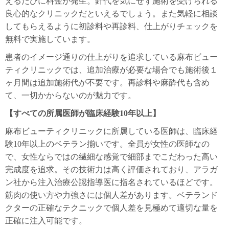
えるたびに料金が発生。針代を気にせず施術を受けられる
良心的なクリニックだといえるでしょう。また気軽に相談
してもらえるように初診料や再診料、仕上がりチェックを
無料で実施しています。
患者のイメージ通りの仕上がりを追求している麻布ビュー
ティクリニックでは、追加治療が必要な場合でも施術後１
ヶ月間は追加施術代が不要です。再診料や麻酔代も含め
て、一切かからないのが魅力です。
【すべての所属医師が臨床経験10年以上】
麻布ビューティクリニックに所属している医師は、臨床経
験10年以上のベテラン揃いです。全員が女性の医師なの
で、女性ならではの繊細な感覚で細部までこだわった高い
完成度を追求。その技術力は高く評価されており、アラガ
ン社から注入治療公認指導医に指名されているほどです。
筋肉の使い方や力強さには個人差があります。ベテランド
クターの正確なテクニックで個人差を見極めて適切な量を
正確に注入可能です。