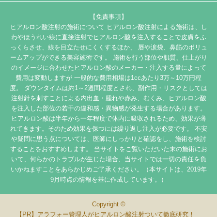
【免責事項】
ヒアルロン酸注射の施術について ヒアルロン酸注射による施術は、し
わやほうれい線に直接注射でヒアルロン酸を注入することで皮膚をふ
っくらさせ、線を目立たせにくくするほか、 唇や涙袋、鼻筋のボリュ
ームアップができる美容施術です。 施術を行う部位や肌質、仕上がり
のイメージに合わせたヒアルロン酸のメーカー・注入する量によって
費用は変動しますが 一般的な費用相場は1ccあたり3万～10万円程
度。 ダウンタイムは約1～2週間程度とされ、副作用・リスクとしては
注射針を刺すことによる内出血・腫れや赤み、むくみ、ヒアルロン酸
を注入した部位の若干の違和感・異物感が発生する場合があります。
ヒアルロン酸は半年から一年程度で体内に吸収されるため、効果が薄
れてきます。そのため効果を保つには繰り返し注入が必要です。 不安
や疑問に思う点については、医師にしっかりと確認をし、施術を検討
することをおすすめします。 当サイトをご覧いただいた末の施術にお
いて、何らかのトラブルが生じた場合、当サイトでは一切の責任を負
いかねますことをあらかじめご了承ください。（本サイトは、2019年
9月時点の情報を基に作成しています。）
Copyright ©
アラフォー管理人がヒアルロン酸注射ついて徹底研究！