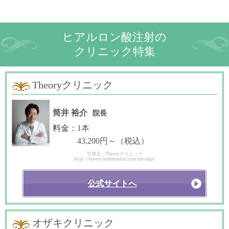
ヒアルロン酸注射の
クリニック特集
Theoryクリニック
筒井 裕介
院長
料金：
1本
43,200円～（税込）
引用元：Theoryクリニック
https://theory-kumatarumi.com/message/
公式サイトへ
オザキクリニック