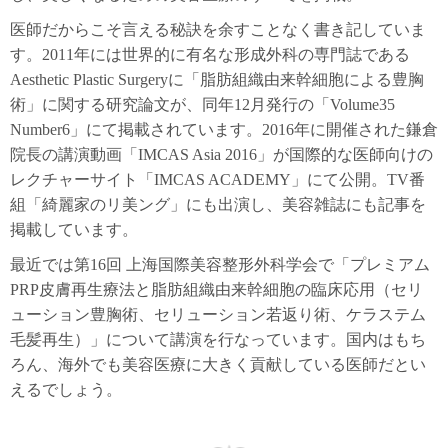
医師だからこそ言える秘訣を余すことなく書き記していま
す。2011年には世界的に有名な形成外科の専門誌である
Aesthetic Plastic Surgeryに「脂肪組織由来幹細胞による豊胸
術」に関する研究論文が、同年12月発行の「Volume35
Number6」にて掲載されています。2016年に開催された鎌倉
院長の講演動画「IMCAS Asia 2016」が国際的な医師向けの
レクチャーサイト「IMCAS ACADEMY」にて公開。TV番
組「綺麗家のリ美ング」にも出演し、美容雑誌にも記事を
掲載しています。
最近では第16回 上海国際美容整形外科学会で「プレミアム
PRP皮膚再生療法と脂肪組織由来幹細胞の臨床応用（セリ
ューション豊胸術、セリューション若返り術、ケラステム
毛髪再生）」について講演を行なっています。国内はもち
ろん、海外でも美容医療に大きく貢献している医師だとい
えるでしょう。