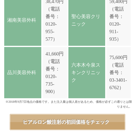
38,470円
59,400円
（電話
（電話
番号：
聖心美容クリ
番号：
湘南美容外科
0120-
ニック
0120-
955-
911-
577）
935）
41,660円
75,600円
（電話
六本木今泉ス
（電話
番号：
品川美容外科
キンクリニッ
番号：
0120-
ク
03-3401-
735-
6762）
900）
※2018年9月7日地点の価格です。また注入量は個人差があるため、価格が必ずこの通りとは限
りません。
ヒアルロン酸注射の初回価格をチェック