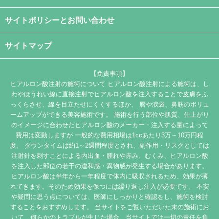
サイトポリシーとお問い合わせ
サイトマップ
【免責事項】
ヒアルロン酸注射の施術について ヒアルロン酸注射による施術は、し
わやほうれい線に直接注射でヒアルロン酸を注入することで皮膚をふ
っくらさせ、線を目立たせにくくするほか、 唇や涙袋、鼻筋のボリュ
ームアップができる美容施術です。 施術を行う部位や肌質、仕上がり
のイメージに合わせたヒアルロン酸のメーカー・注入する量によって
費用は変動しますが 一般的な費用相場は1ccあたり3万～10万円程
度。 ダウンタイムは約1～2週間程度とされ、副作用・リスクとしては
注射針を刺すことによる内出血・腫れや赤み、むくみ、ヒアルロン酸
を注入した部位の若干の違和感・異物感が発生する場合があります。
ヒアルロン酸は半年から一年程度で体内に吸収されるため、効果が薄
れてきます。そのため効果を保つには繰り返し注入が必要です。 不安
や疑問に思う点については、医師にしっかりと確認をし、施術を検討
することをおすすめします。 当サイトをご覧いただいた末の施術にお
いて、何らかのトラブルが生じた場合、当サイトでは一切の責任を負