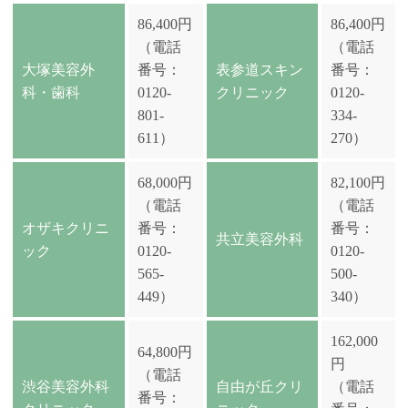
86,400円
86,400円
（電話
（電話
大塚美容外
番号：
表参道スキン
番号：
科・歯科
0120-
クリニック
0120-
801-
334-
611）
270）
68,000円
82,100円
（電話
（電話
オザキクリニ
番号：
番号：
共立美容外科
ック
0120-
0120-
565-
500-
449）
340）
162,000
64,800円
円
（電話
渋谷美容外科
自由が丘クリ
（電話
番号：