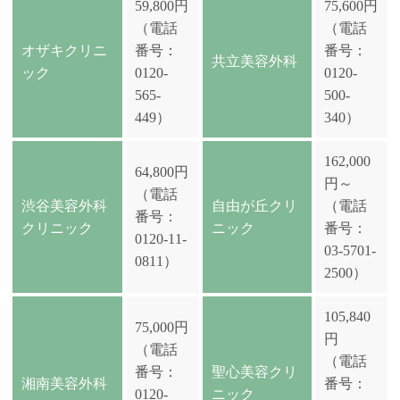
59,800円
75,600円
（電話
（電話
オザキクリニ
番号：
番号：
共立美容外科
ック
0120-
0120-
565-
500-
449）
340）
162,000
64,800円
円～
（電話
渋谷美容外科
自由が丘クリ
（電話
番号：
クリニック
ニック
番号：
0120-11-
03-5701-
0811）
2500）
105,840
75,000円
円
（電話
（電話
番号：
聖心美容クリ
湘南美容外科
番号：
0120-
ニック