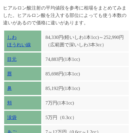
ヒアルロン酸注射の平均値段を参考に相場をまとめてみま
した。ヒアルロン酸を注入する部位によっても使う本数の
違いがあるので価格に違いがあります。
しわ
84,330円(軽いしわ1本1cc)～252,990円
ほうれい線
（広範囲で深いしわ3本3cc）
目元
74,883円(1本1cc)
唇
85,698円(1本1cc)
鼻
85,192円(1本1cc)
頬
7万円(1本1cc)
涙袋
5万円（0.3cc）
あご
7～12万円（0.6cc～1.2cc）