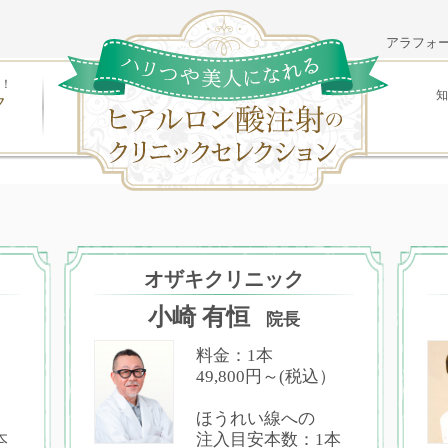
アラフォ
！
知
ク
オザキクリニック
小崎 有恒
院長
料金：1本
49,800円～(税込）
ほうれい線への
本
注入目安本数：1本