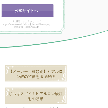
公式
サイトへ
引用元：タカミクリニック
https://www.takamiclinic.or.jp/about/director.php
電話番号：0120-565-449
【メーカー・種類別】ヒアルロ
ン酸の特徴を徹底解説
じつはスゴイ！ヒアルロン酸注
射の効果