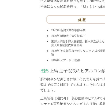
法人鎌倉病院皮膚科部長を経て、2016年
科医になった経歴を持ち、「肌」という繊
経歴
1992年 新潟大学医学部卒業
1996年 新潟大学大学院修了
東邦大学医学部大森病院、栃木県立がんセ
法人鎌倉病院皮膚科部長
1999年 神奈川美容外科クリニック 非常
務
2016年 ノアージュ勤務
上島 朋子院長のヒアルロン
肌の健やかな美しさに強いこだわりを持つ
究まで幅広く対応してくれます。それらは
でしょう。
上島院長は週に4日、美容医療やヒアルロ
ンケアや育毛治療などさまざまな症状に柔