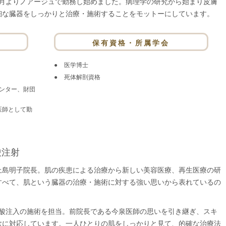
の8月よりノアージュで勤務し始めました。病理学の研究から始まり皮膚
細な臓器をしっかりと治療・施術することをモットーにしています。
保有資格・所属学会
医学博士
死体解剖資格
ンター、財団
勤医師として勤
酸注射
上島明子院長。肌の疾患による治療から新しい美容医療、再生医療の研
すべて、肌という臓器の治療・施術に対する強い思いから表れているの
ン酸注入の施術を担当。前院長である今泉医師の思いを引き継ぎ、スキ
軟に対応しています。一人ひとりの肌をしっかりと見て、的確な治療法