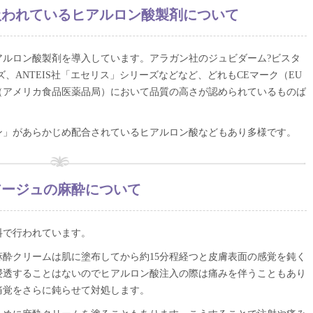
扱われているヒアルロン酸製剤について
アルロン酸製剤を導入しています。アラガン社のジュビダーム?ビスタ
ズ、ANTEIS社「エセリス」シリーズなどなど、どれもCEマーク（EU
（アメリカ食品医薬品局）において品質の高さが認められているものば
ン」があらかじめ配合されているヒアルロン酸などもあり多様です。
アージュの麻酔について
料で行われています。
酔クリームは肌に塗布してから約15分程経つと皮膚表面の感覚を鈍く
浸透することはないのでヒアルロン酸注入の際は痛みを伴うこともあり
痛覚をさらに鈍らせて対処します。