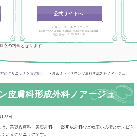
公式
サイトへ
引用元：オザキクリニック
https://www.ozaki-clinic.com/doctor/ozaki.html
電話番号：0120-565-449
9月時点の料金となります
すすめクリニックを厳選紹介！
»
東京ミッドタウン皮膚科形成外科ノアージュ
ン皮膚科形成外科ノアージュ
6月22日
ュは、美容皮膚科・美容外科・一般形成外科など幅広い技術とホスピタ
しているクリニックです。