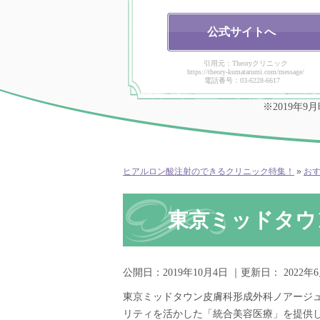
公式
サイトへ
引用元：Theoryクリニック
https://theory-kumatarumi.com/message/
電話番号：03-6228-6617
※2019年
ヒアルロン酸注射のできるクリニック特集！
»
お
東京ミッドタウ
公開日：
2019年10月4日
｜更新日：
2022年
東京ミッドタウン皮膚科形成外科ノアージ
リティを活かした「統合美容医療」を提供