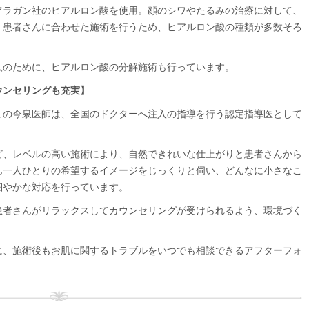
アラガン社のヒアルロン酸を使用。顔のシワやたるみの治療に対して、
、患者さんに合わせた施術を行うため、ヒアルロン酸の種類が多数そろ
人のために、ヒアルロン酸の分解施術も行っています。
ウンセリングも充実】
ュの今泉医師は、全国のドクターへ注入の指導を行う認定指導医として
ど、レベルの高い施術により、自然できれいな仕上がりと患者さんから
ん一人ひとりの希望するイメージをじっくりと伺い、どんなに小さなこ
細やかな対応を行っています。
患者さんがリラックスしてカウンセリングが受けられるよう、環境づく
に、施術後もお肌に関するトラブルをいつでも相談できるアフターフォ