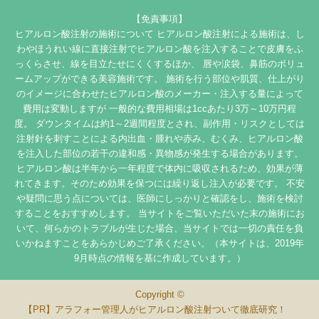
【免責事項】
ヒアルロン酸注射の施術について ヒアルロン酸注射による施術は、し
わやほうれい線に直接注射でヒアルロン酸を注入することで皮膚をふ
っくらさせ、線を目立たせにくくするほか、 唇や涙袋、鼻筋のボリュ
ームアップができる美容施術です。 施術を行う部位や肌質、仕上がり
のイメージに合わせたヒアルロン酸のメーカー・注入する量によって
費用は変動しますが 一般的な費用相場は1ccあたり3万～10万円程
度。 ダウンタイムは約1～2週間程度とされ、副作用・リスクとしては
注射針を刺すことによる内出血・腫れや赤み、むくみ、ヒアルロン酸
を注入した部位の若干の違和感・異物感が発生する場合があります。
ヒアルロン酸は半年から一年程度で体内に吸収されるため、効果が薄
れてきます。そのため効果を保つには繰り返し注入が必要です。 不安
や疑問に思う点については、医師にしっかりと確認をし、施術を検討
することをおすすめします。 当サイトをご覧いただいた末の施術にお
いて、何らかのトラブルが生じた場合、当サイトでは一切の責任を負
いかねますことをあらかじめご了承ください。（本サイトは、2019年
9月時点の情報を基に作成しています。）
Copyright ©
アラフォー管理人がヒアルロン酸注射ついて徹底研究！