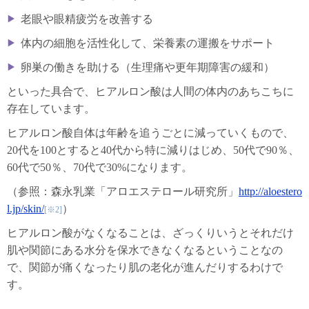
老眼や眼精疲労を改善する
体内の細胞を活性化して、栄養素の運搬をサポート
卵巣の働きを助ける（生理痛や更年期障害の緩和）
といった具合で、ヒアルロン酸は人間の体内のあちこちに
存在しています。
ヒアルロン酸自体は年齢を追うごとに減っていくもので、
20代を100とすると40代から特に減りはじめ、50代で90％、
60代で50％、70代で30%になります。
（参照：森永乳業「アロエステロール研究所」
http://aloestero
l.jp/skin/
）
[※2]
ヒアルロン酸がなくなることは、ざっくりいうとそれだけ
肌や関節にある水分を保水できなくなるということなの
で、関節が痛くなったり肌の老化が進んだりするわけで
す。