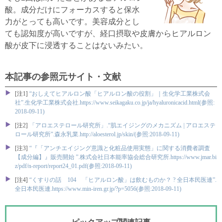
酸。成分だけにフォーカスすると保水
力がとっても高いです。美容成分とし
ても認知度が高いですが、経口摂取や皮膚からヒアルロン
酸が皮下に浸透することはないみたい。
本記事の参照元サイト・文献
[注1]
“おしえてヒアルロン酸「ヒアルロン酸の役割」｜生化学工業株式会
社”.生化学工業株式会社.https://www.seikagaku.co.jp/ja/hyaluronicacid.html(参照:
2018-09-11)
[注2]
「アロエステロール研究所」.“肌エイジングのメカニズム | アロエステ
ロール研究所”.森永乳業.http://aloesterol.jp/skin/(参照:2018-09-11)
[注3]
“『「アンチエイジング意識と化粧品使用実態」に関する消費者調査
【成分編】』販売開始 ”.株式会社日本能率協会総合研究所.https://www.jmar.bi
z/pdf/n-report/report24_01.pdf(参照:2018-09-11)
[注4]
“くすりの話 104 「ヒアルロン酸」は飲むものか？ ? 全日本民医連”.
全日本民医連.https://www.min-iren.gr.jp/?p=5056(参照:2018-09-11)