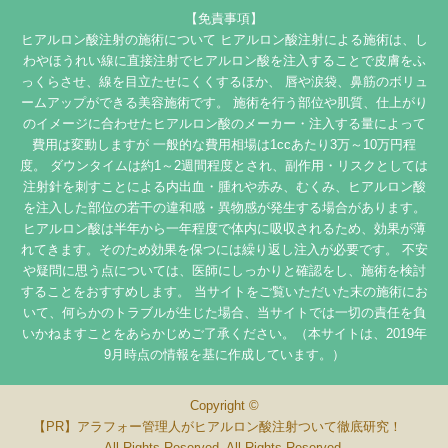
【免責事項】
ヒアルロン酸注射の施術について ヒアルロン酸注射による施術は、し
わやほうれい線に直接注射でヒアルロン酸を注入することで皮膚をふ
っくらさせ、線を目立たせにくくするほか、 唇や涙袋、鼻筋のボリュ
ームアップができる美容施術です。 施術を行う部位や肌質、仕上がり
のイメージに合わせたヒアルロン酸のメーカー・注入する量によって
費用は変動しますが 一般的な費用相場は1ccあたり3万～10万円程
度。 ダウンタイムは約1～2週間程度とされ、副作用・リスクとしては
注射針を刺すことによる内出血・腫れや赤み、むくみ、ヒアルロン酸
を注入した部位の若干の違和感・異物感が発生する場合があります。
ヒアルロン酸は半年から一年程度で体内に吸収されるため、効果が薄
れてきます。そのため効果を保つには繰り返し注入が必要です。 不安
や疑問に思う点については、医師にしっかりと確認をし、施術を検討
することをおすすめします。 当サイトをご覧いただいた末の施術にお
いて、何らかのトラブルが生じた場合、当サイトでは一切の責任を負
いかねますことをあらかじめご了承ください。（本サイトは、2019年
9月時点の情報を基に作成しています。）
Copyright ©
アラフォー管理人がヒアルロン酸注射ついて徹底研究！
All Rights Reserved. All Rights Reserved.