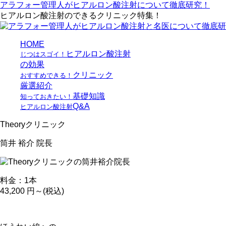
アラフォー管理人がヒアルロン酸注射について徹底研究！
ヒアルロン酸注射のできるクリニック特集！
HOME
ヒアルロン酸注射
じつはスゴイ！
の効果
クリニック
おすすめできる！
厳選紹介
基礎知識
知っておきたい！
Q&A
ヒアルロン酸注射
Theoryクリニック
筒井 裕介
院長
料金：1本
43,200 円～(税込)