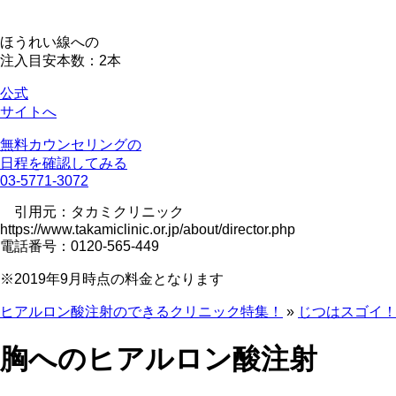
ほうれい線への
注入目安本数：2本
公式
サイトへ
無料カウンセリングの
日程を確認してみる
03-5771-3072
引用元：タカミクリニック
https://www.takamiclinic.or.jp/about/director.php
電話番号：0120-565-449
※2019年9月時点の料金となります
ヒアルロン酸注射のできるクリニック特集！
»
じつはスゴイ
胸へのヒアルロン酸注射