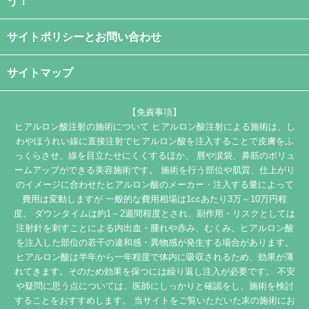
う！
サイトポリシーとお問い合わせ
サイトマップ
【免責事項】
ヒアルロン酸注射の施術について ヒアルロン酸注射による施術は、し
わやほうれい線に直接注射でヒアルロン酸を注入することで皮膚をふ
っくらさせ、線を目立たせにくくするほか、 唇や涙袋、鼻筋のボリュ
ームアップができる美容施術です。 施術を行う部位や肌質、仕上がり
のイメージに合わせたヒアルロン酸のメーカー・注入する量によって
費用は変動しますが 一般的な費用相場は1ccあたり3万～10万円程
度。 ダウンタイムは約1～2週間程度とされ、副作用・リスクとしては
注射針を刺すことによる内出血・腫れや赤み、むくみ、ヒアルロン酸
を注入した部位の若干の違和感・異物感が発生する場合があります。
ヒアルロン酸は半年から一年程度で体内に吸収されるため、効果が薄
れてきます。そのため効果を保つには繰り返し注入が必要です。 不安
や疑問に思う点については、医師にしっかりと確認をし、施術を検討
することをおすすめします。 当サイトをご覧いただいた末の施術にお